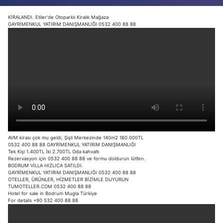
KİRALANDI. Etiler'de Otoparklı Kiralık Mağaza
GAYRİMENKUL YATIRIM DANIŞMANLIĞI 0532 400 88 88
AVM kirası çok mu geldi, Şişli Merkezinde 140m2 180.000TL
0532 400 88 88 GAYRİMENKUL YATIRIM DANIŞMANLIĞI
Tek Kişi 1.400TL İki 2.700TL Oda kahvaltı
Rezervasyon için 0532 400 88 88 ve formu doldurun lütfen.
BODRUM VİLLA HIZLICA SATILDI.
GAYRİMENKUL YATIRIM DANIŞMANLIĞI 0532 400 88 88
OTELLER, ÜRÜNLER, HİZMETLER BİZİMLE DUYURUN
TUMOTELLER.COM 0532 400 88 88
Hotel for sale in Bodrum Mugla Türkiye
For details +90 532 400 88 88